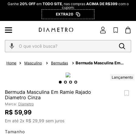
Ganhe
20% OFF
em
TODO SITE
, nas compras
ACIMA DE R$399
com o
cupom:
EXTRA20
O que você busca?
Bermuda Masculina Em
Masculino
Bermudas
Ramie Rajado Diametro
Cinza
Lançamento
Bermuda Masculina Em Ramie Rajado
Diametro Cinza
Marca:
Diametro
R$
59
,
99
Em até
2
x
R$
29
,
99
sem juros
Tamanho