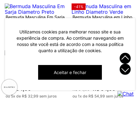
-41%
Bermuda Masculina Em Sarja
Bermuda Masculina em Linho
Diametro Preto
Diametro Verde
Utilizamos cookies para melhorar nosso site e sua
R$ 199,99
R$ 119,99
R$ 204,99
experiência de compra. Ao continuar navegando em
ou 6x de R$ 33,33 sem juros
ou 4x de R$ 29,99 sem juros
nosso site você está de acordo com a nossa política
quanto a utilização de cookies.
-42%
Bermuda Masculina Moletinho
Bermuda Masculina Plus Size
Aceitar e fechar
Gorgurinho Diametro Azul
Moletom Diametro Cinza
R$ 164,99
R$ 54,99
R$ 94,99
ou 5x de R$ 32,99 sem juros
ou 1x de R$ 54,99 sem juros
Bermuda Masculina Bengaline
Bermuda Masculina Bengaline
Nature Diametro Bege
Nature Diametro Bege