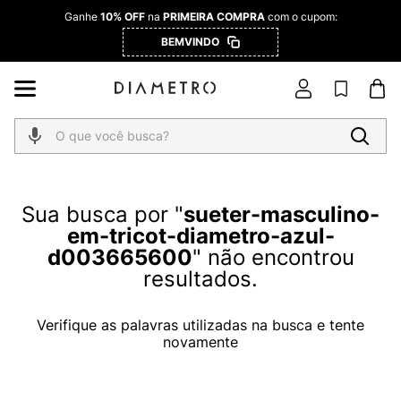
Ganhe
10% OFF
na
PRIMEIRA COMPRA
com o cupom:
BEMVINDO
O que você busca?
sueter-masculino-
em-tricot-diametro-azul-
d003665600