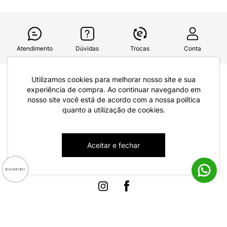
Atendimento
Dúvidas
Trocas
Conta
Utilizamos cookies para melhorar nosso site e sua
Institucional
experiência de compra. Ao continuar navegando em
Quem Somos
nosso site você está de acordo com a nossa política
quanto a utilização de cookies.
Atendimento
Políticas de Privacidade
Formas de Pagamento
Dúvidas Frequentes
Aceitar e fechar
Trocas e Devoluções
Formas de Entrega
Fale conosco pelo WhatsApp
Trocas e Devoluções
Segunda à sexta das 8:00 às 17:00
Regulamento de Promoções
Quero Revender
Canal de Denúncias | Ética